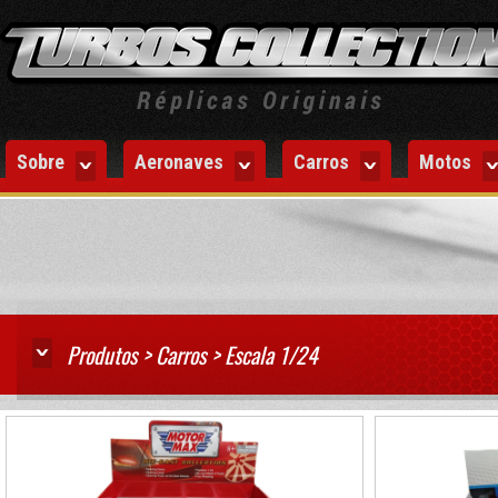
Sobre
Aeronaves
Carros
Motos
Produtos > Carros > Escala 1/24