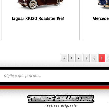
Jaguar XK120 Roadster 1951
Mercede
«
1
2
3
4
5