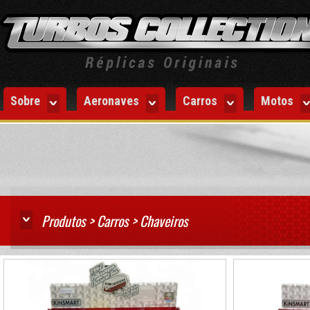
Sobre
Aeronaves
Carros
Motos
Produtos > Carros > Chaveiros