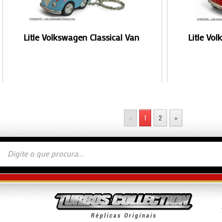
Litle Volkswagen Classical Van
Litle Vo
«
1
2
»