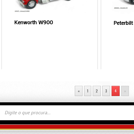
Kenworth W900
Peterbilt
«
1
2
3
4
»