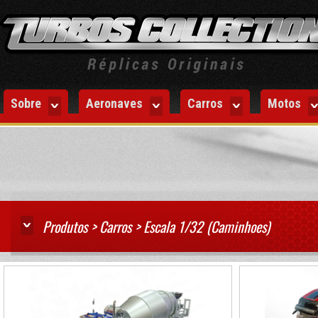
Sobre
Aeronaves
Carros
Motos
Produtos > Carros > Escala 1/32 (Caminhoes)