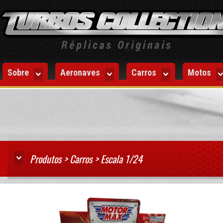
Sobre
Aeronaves
Carros
Motos
Produtos > Carros > Escala 1/24