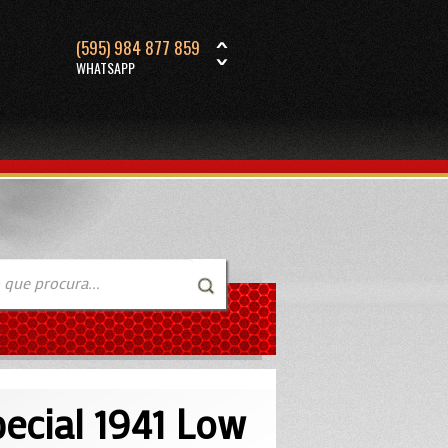
(595) 984 877 859
WHATSAPP
ecial 1941 Low