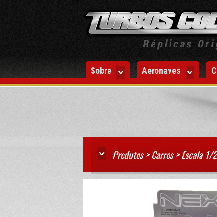
Sobre
Aeronaves
C
Produtos > Carros > Escala 1/