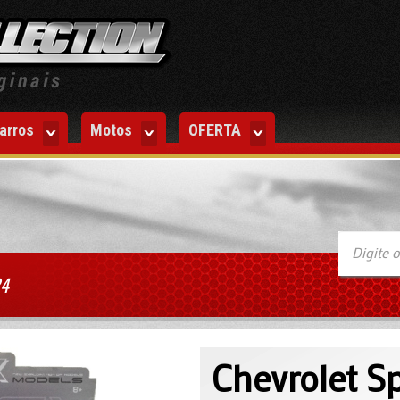
arros
Motos
OFERTA
24
Chevrolet Sp